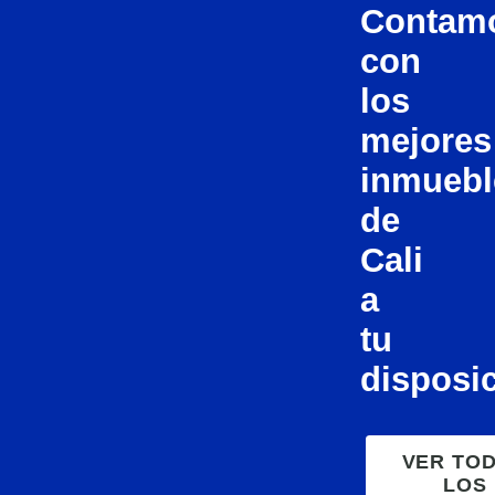
Contam
con
los
mejores
inmuebl
de
Cali
a
tu
disposi
VER TO
LOS