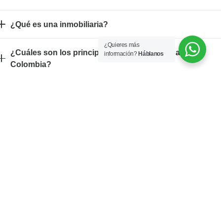
¿Qué es una inmobiliaria?
¿Quieres más
¿Cuáles son los principales tipos de vivienda en
información?
Háblanos
Colombia?
¿Cuales son los tipos de vivienda segun su modelo de
contrucción?
¿Cómo se pueden calcular los metros cuadrados de un
inmueble?
¿Quién vigila las inmobiliarias en Medellín?
¿Cuál es la mejor inmobiliaria en Medellín?