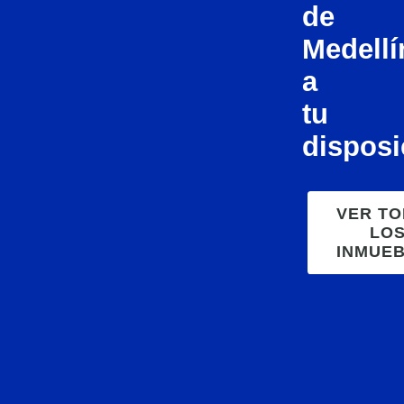
de
Medellí
a
tu
disposi
VER T
LO
INMUE