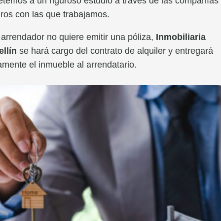
temos a un riguroso estudio a través de las compañías
ros con las que trabajamos.
l arrendador no quiere emitir una póliza,
Inmobiliaria
llín
se hará cargo del contrato de alquiler y entregará
camente el inmueble al arrendatario.