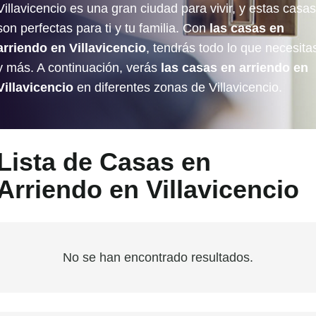
Villavicencio es una gran ciudad para vivir, y estas casas
son perfectas para ti y tu familia. Con
las casas en
arriendo en Villavicencio
, tendrás todo lo que necesita
y más. A continuación, verás
las casas en arriendo en
Villavicencio
en diferentes zonas de Villavicencio.
Lista de Casas en
Arriendo en Villavicencio
No se han encontrado resultados.