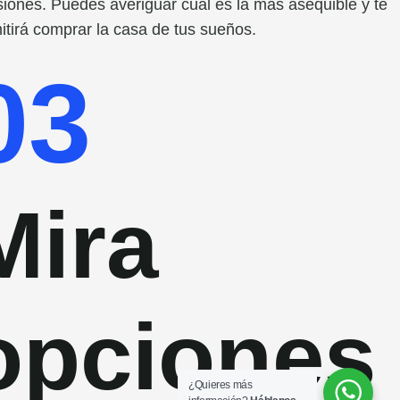
siones. Puedes averiguar cuál es la más asequible y te
itirá comprar la casa de tus sueños.
03
Mira
opciones
¿Quieres más