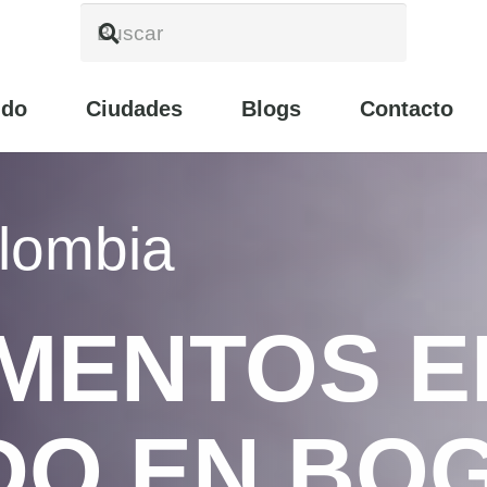
ndo
Ciudades
Blogs
Contacto
olombia
MENTOS E
DO EN BO